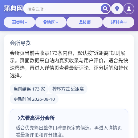
Skip
SE
to
content
深圳可约微信群
深圳高端会所论坛
标签：
广东东莞0769桑拿网